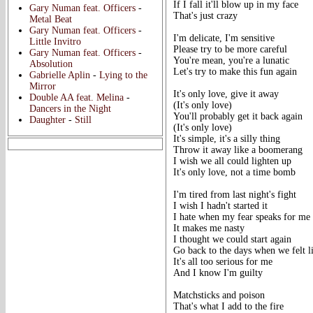
If I fall it'll blow up in my face
Gary Numan feat. Officers
-
That's just crazy
Metal Beat
Gary Numan feat. Officers
-
I'm delicate, I'm sensitive
Little Invitro
Please try to be more careful
Gary Numan feat. Officers
-
You're mean, you're a lunatic
Absolution
Let's try to make this fun again
Gabrielle Aplin
-
Lying to the
Mirror
It's only love, give it away
Double AA feat. Melina
-
(It's only love)
Dancers in the Night
You'll probably get it back again
Daughter
-
Still
(It's only love)
It's simple, it's a silly thing
Throw it away like a boomerang
I wish we all could lighten up
It's only love, not a time bomb
I'm tired from last night's fight
I wish I hadn't started it
I hate when my fear speaks for me
It makes me nasty
I thought we could start again
Go back to the days when we felt li
It's all too serious for me
And I know I'm guilty
Matchsticks and poison
That's what I add to the fire