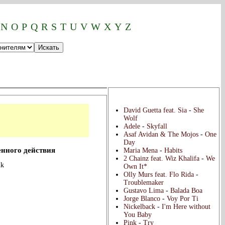
теля:
N
O
P
Q
R
S
T
U
V
W
X
Y
Z
Популярные тексты:
David Guetta feat. Sia
-
She
Wolf
Adele
-
Skyfall
Asaf Avidan & The Mojos
-
One
Day
енного действия
Maria Mena
-
Habits
2 Chainz feat. Wiz Khalifa
-
We
nk
Own It*
Olly Murs feat. Flo Rida
-
Troublemaker
Gustavo Lima
-
Balada Boa
Jorge Blanco
-
Voy Por Ti
Nickelback
-
I'm Here without
You Baby
Pink
-
Try