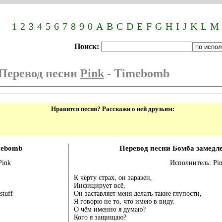
Выберите букву исполни
1
2
3
4
5
6
7
8
9
0
A
B
C
D
E
F
G
H
I
J
K
L
M
Поиск:
Перевод песни
Pink
- Timebomb
Нравится песня? Расскажи о ней друзьям:
mebomb
Перевод песни Бомба замедл
Pink
Исполнитель: Pi
К чёрту страх, он заразен,
Инфицирует всё,
stuff
Он заставляет меня делать такие глупости,
Я говорю не то, что имею в виду.
О чём именно я думаю?
Кого я защищаю?