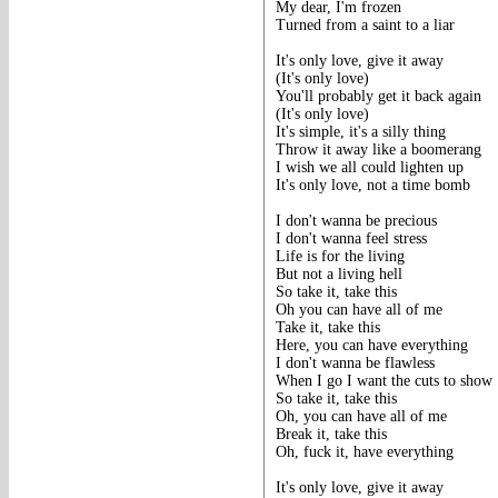
My dear, I'm frozen
Turned from a saint to a liar
It's only love, give it away
(It's only love)
You'll probably get it back again
(It's only love)
It's simple, it's a silly thing
Throw it away like a boomerang
I wish we all could lighten up
It's only love, not a time bomb
I don't wanna be precious
I don't wanna feel stress
Life is for the living
But not a living hell
So take it, take this
Oh you can have all of me
Take it, take this
Here, you can have everything
I don't wanna be flawless
When I go I want the cuts to show
So take it, take this
Oh, you can have all of me
Break it, take this
Oh, fuck it, have everything
It's only love, give it away