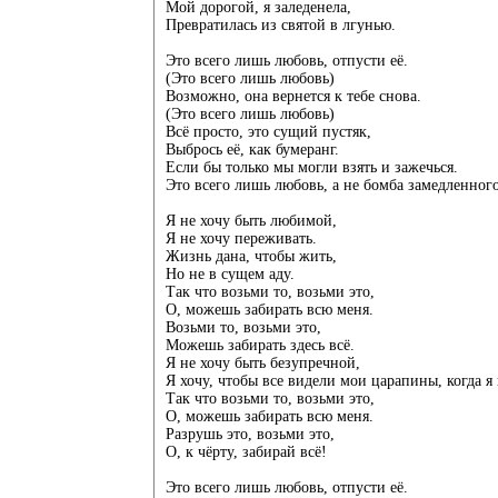
Мой дорогой, я заледенела,
Превратилась из святой в лгунью.
Это всего лишь любовь, отпусти её.
(Это всего лишь любовь)
Возможно, она вернется к тебе снова.
(Это всего лишь любовь)
Всё просто, это сущий пустяк,
Выбрось её, как бумеранг.
Если бы только мы могли взять и зажечься.
Это всего лишь любовь, а не бомба замедленного
Я не хочу быть любимой,
Я не хочу переживать.
Жизнь дана, чтобы жить,
Но не в сущем аду.
Так что возьми то, возьми это,
О, можешь забирать всю меня.
Возьми то, возьми это,
Можешь забирать здесь всё.
Я не хочу быть безупречной,
Я хочу, чтобы все видели мои царапины, когда 
Так что возьми то, возьми это,
О, можешь забирать всю меня.
Разрушь это, возьми это,
О, к чёрту, забирай всё!
Это всего лишь любовь, отпусти её.