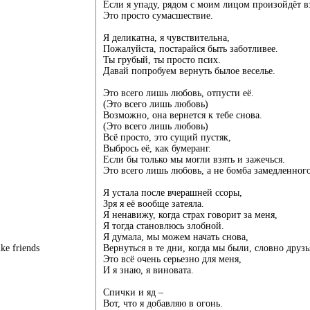
Если я упаду, рядом с моим лицом произойдёт в
Это просто сумасшествие.
Я деликатна, я чувствительна,
Пожалуйста, постарайся быть заботливее.
Ты грубый, ты просто псих.
Давай попробуем вернуть былое веселье.
Это всего лишь любовь, отпусти её.
(Это всего лишь любовь)
Возможно, она вернется к тебе снова.
(Это всего лишь любовь)
Всё просто, это сущий пустяк,
Выбрось её, как бумеранг.
Если бы только мы могли взять и зажечься.
Это всего лишь любовь, а не бомба замедленного
Я устала после вчерашней ссоры,
Зря я её вообще затеяла.
Я ненавижу, когда страх говорит за меня,
Я тогда становлюсь злобной.
Я думала, мы можем начать снова,
ke friends
Вернуться в те дни, когда мы были, словно друзь
Это всё очень серьезно для меня,
И я знаю, я виновата.
Спички и яд –
Вот, что я добавляю в огонь.