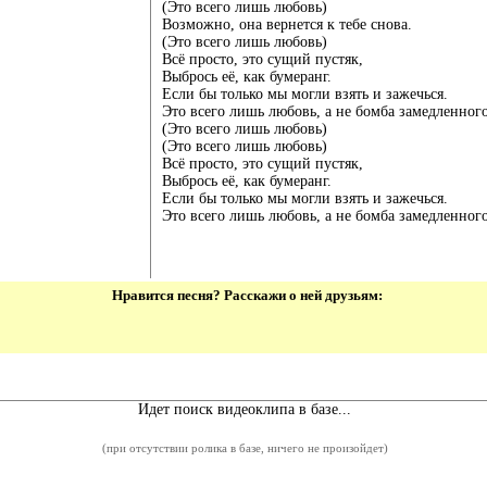
(Это всего лишь любовь)
Возможно, она вернется к тебе снова.
(Это всего лишь любовь)
Всё просто, это сущий пустяк,
Выбрось её, как бумеранг.
Если бы только мы могли взять и зажечься.
Это всего лишь любовь, а не бомба замедленного
(Это всего лишь любовь)
(Это всего лишь любовь)
Всё просто, это сущий пустяк,
Выбрось её, как бумеранг.
Если бы только мы могли взять и зажечься.
Это всего лишь любовь, а не бомба замедленного
Нравится песня? Расскажи о ней друзьям:
Видеоклип к песне Timebomb
Идет поиск видеоклипа в базе...
(при отсутствии ролика в базе, ничего не произойдет)