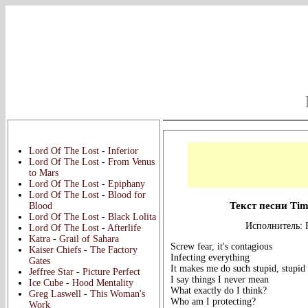
Новые переводы:
Lord Of The Lost
-
Inferior
Lord Of The Lost
-
From Venus
to Mars
Lord Of The Lost
-
Epiphany
Lord Of The Lost
-
Blood for
Текст песни Ti
Blood
Lord Of The Lost
-
Black Lolita
Исполнитель: 
Lord Of The Lost
-
Afterlife
Katra
-
Grail of Sahara
Screw fear, it's contagious
Kaiser Chiefs
-
The Factory
Infecting everything
Gates
It makes me do such stupid, stupid 
Jeffree Star
-
Picture Perfect
I say things I never mean
Ice Cube
-
Hood Mentality
What exactly do I think?
Greg Laswell
-
This Woman's
Who am I protecting?
Work