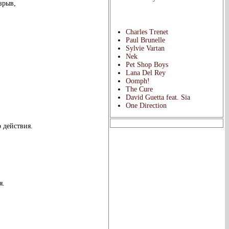
зрыв,
Популярные исполнители:
Charles Trenet
Paul Brunelle
Sylvie Vartan
Nek
Pet Shop Boys
Lana Del Rey
Oomph!
The Cure
David Guetta feat. Sia
One Direction
 действия.
я.