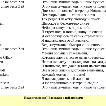
 unsre beste Zeit
Это наши лучшие годы и наше лучшее 
 unsre beste Zeit
Это наши лучшие годы и наше лучшее 
Дни словно золото* (перевод Новикова
Некоторые дни — словно золото,
Так редко я нахожу свободу и покой.
nah
Широкое и бесконечно синее
Небо раскинулось надо мной.
Я стремлюсь к покою, живу не спеша
И освобождаюсь от своих стремлений,
Я наслаждаюсь этой жизнью,
bei
Ведь неумолимо быстро ее течение.
 unsre beste Zeit
Это наши лучшие годы и наше лучшее в
У меня больше нет желаний,
es Glück
Которые дарят счастье на мгновение...
en
Ничто не следует откладывать на завтр
Я понимаю, что даже детали имеют зна
oll
Все в этой жизни достойно внимания,
mkeit
Каждый момент — в цене!
Я наслаждаюсь моей жизнью
n sein
И не спрашиваю о завтрашнем дне.
 unsre beste Zeit
Это наши лучшие годы и наше лучшее в
Нравится песня? Расскажи о ней друзьям: