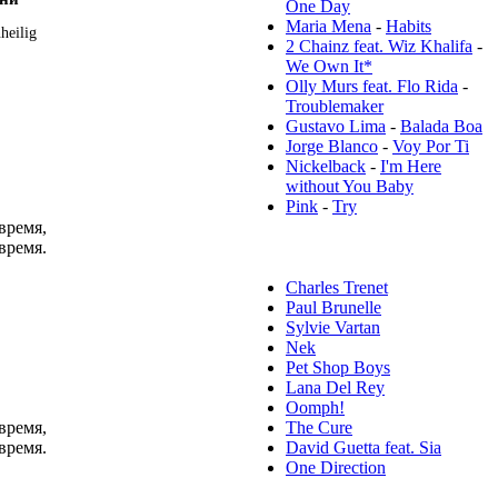
One Day
Maria Mena
-
Habits
heilig
2 Chainz feat. Wiz Khalifa
-
We Own It*
Olly Murs feat. Flo Rida
-
Troublemaker
Gustavo Lima
-
Balada Boa
Jorge Blanco
-
Voy Por Ti
Nickelback
-
I'm Here
without You Baby
Pink
-
Try
время,
Популярные исполнители:
время.
Charles Trenet
Paul Brunelle
Sylvie Vartan
Nek
Pet Shop Boys
Lana Del Rey
Oomph!
время,
The Cure
время.
David Guetta feat. Sia
One Direction