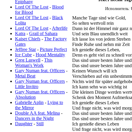
Epiphany
Lord Of The Lost
-
Blood
Исполнитель: U
for Blood
Lord Of The Lost
-
Black
Manche Tage sind wie Gold,
Lolita
So selten wertvoll rein
Lord Of The Lost
-
Afterlife
Dann ist der Himmel mir ganz 
Katra
-
Grail of Sahara
Und sein Blau unendlich weit
Kaiser Chiefs
-
The Factory
Ich lasse los von jedem Streben
Gates
Finde Ruhe und nehm mir Zeit
Jeffree Star
-
Picture Perfect
Ich genieße dieses Leben,
Ice Cube
-
Hood Mentality
Denn es geht viel zu schnell vor
Greg Laswell
-
This
Das sind unsre besten Jahre und
Woman's Work
Das sind unsre besten Jahre und
Gary Numan feat. Officers
-
Keinen Wunsch will ich
Metal Beat
Verschieben auf ein unbestimmt
Gary Numan feat. Officers
-
Nichts wird für später aufgehob
Little Invitro
Ich kann sehn was wichtig ist
Gary Numan feat. Officers
-
Die kleinen Dinge werden wertv
Absolution
Schenk den Moment Aufmerksa
Gabrielle Aplin
-
Lying to
Ich genieße dieses Leben
the Mirror
Und frage nicht, was wird morg
Double AA feat. Melina
-
Das sind unsre besten Jahre und
Dancers in the Night
Das sind unsre besten Jahre und
Daughter
-
Still
Ich genieße dieses Leben
Und frage nicht, was wird morg