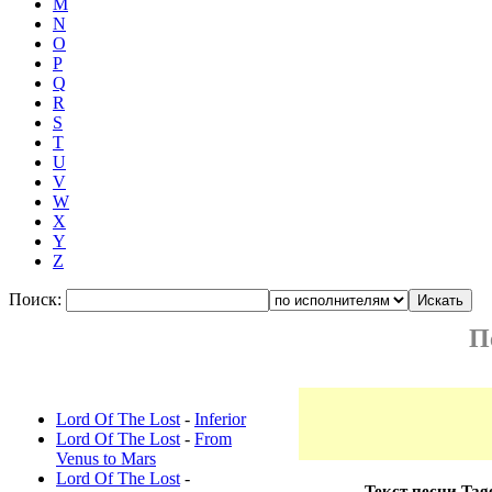
M
N
O
P
Q
R
S
T
U
V
W
X
Y
Z
Поиск:
П
Новые переводы:
Lord Of The Lost
-
Inferior
Lord Of The Lost
-
From
Venus to Mars
Lord Of The Lost
-
Текст песни Tag