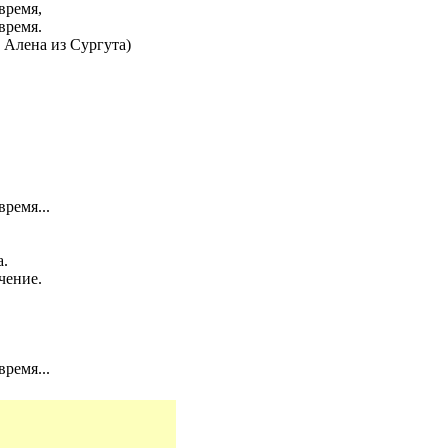
время,
время.
 Алена из Сургута)
ремя...
а.
чение.
ремя...