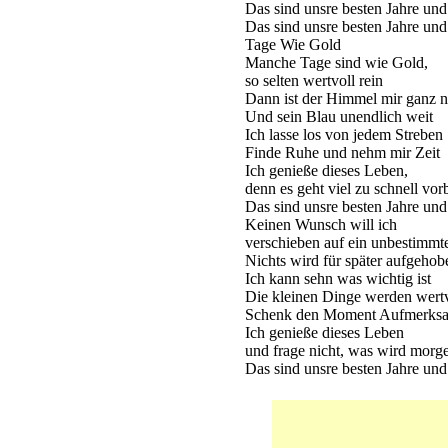
Das sind unsre besten Jahre und
Das sind unsre besten Jahre und
Tage Wie Gold
Manche Tage sind wie Gold,
so selten wertvoll rein
Dann ist der Himmel mir ganz 
Und sein Blau unendlich weit
Ich lasse los von jedem Streben
Finde Ruhe und nehm mir Zeit
Ich genieße dieses Leben,
denn es geht viel zu schnell vor
Das sind unsre besten Jahre und
Keinen Wunsch will ich
verschieben auf ein unbestimmt
Nichts wird für später aufgehob
Ich kann sehn was wichtig ist
Die kleinen Dinge werden wertv
Schenk den Moment Aufmerksa
Ich genieße dieses Leben
und frage nicht, was wird morge
Das sind unsre besten Jahre und