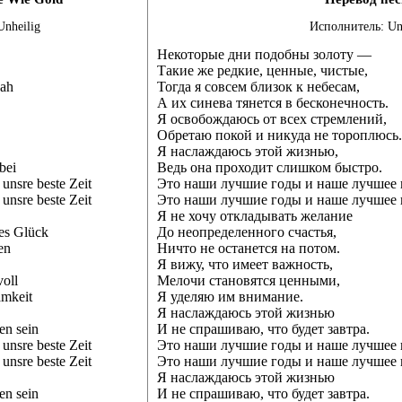
nheilig
Исполнитель: Un
Некоторые дни подобны золоту —
Такие же редкие, ценные, чистые,
nah
Тогда я совсем близок к небесам,
А их синева тянется в бесконечность.
Я освобождаюсь от всех стремлений,
Обретаю покой и никуда не тороплюсь.
Я наслаждаюсь этой жизнью,
bei
Ведь она проходит слишком быстро.
 unsre beste Zeit
Это наши лучшие годы и наше лучшее 
 unsre beste Zeit
Это наши лучшие годы и наше лучшее 
Я не хочу откладывать желание
es Glück
До неопределенного счастья,
en
Ничто не останется на потом.
Я вижу, что имеет важность,
oll
Мелочи становятся ценными,
mkeit
Я уделяю им внимание.
Я наслаждаюсь этой жизнью
en sein
И не спрашиваю, что будет завтра.
 unsre beste Zeit
Это наши лучшие годы и наше лучшее 
 unsre beste Zeit
Это наши лучшие годы и наше лучшее 
Я наслаждаюсь этой жизнью
en sein
И не спрашиваю, что будет завтра.