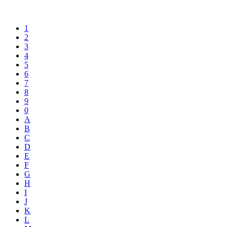
1
2
3
4
5
6
7
8
9
0
A
B
C
D
E
F
G
H
I
J
K
L