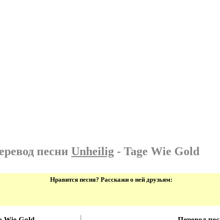
еревод песни
Unheilig
- Tage Wie Gold
Нравится песня? Расскажи о ней друзьям:
e Wie Gold
Перевод пе