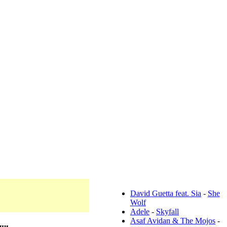
Популярные тексты:
David Guetta feat. Sia
-
She
Wolf
Adele
-
Skyfall
Asaf Avidan & The Mojos
-
сни