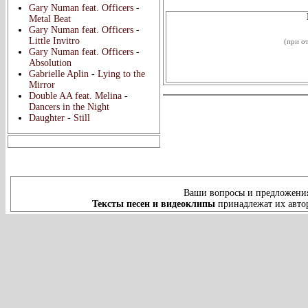
Видеок
Gary Numan feat. Officers
-
Metal Beat
Gary Numan feat. Officers
-
Little Invitro
(при от
Gary Numan feat. Officers
-
Absolution
Gabrielle Aplin
-
Lying to the
Mirror
Double AA feat. Melina
-
Dancers in the Night
Daughter
-
Still
Ваши вопросы и предложения
Тексты песен и видеоклипы
принадлежат их автор