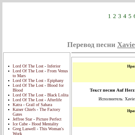
1
2
3
4
5
Перевод песни
Xavie
Новые переводы:
Lord Of The Lost
-
Inferior
Нрав
Lord Of The Lost
-
From Venus
to Mars
Lord Of The Lost
-
Epiphany
Lord Of The Lost
-
Blood for
Текст песни Auf Herz
Blood
Lord Of The Lost
-
Black Lolita
Исполнитель: Xavie
Lord Of The Lost
-
Afterlife
Katra
-
Grail of Sahara
Kaiser Chiefs
-
The Factory
Нрав
Gates
Jeffree Star
-
Picture Perfect
Ice Cube
-
Hood Mentality
Greg Laswell
-
This Woman's
Work